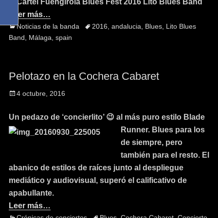
Leer más…
Noticias de la banda
2016
,
andalucia
,
Blues
,
Lito Blues
Band
,
Málaga
,
spain
Pelotazo en la Cochera Cabaret
4 octubre, 2016
Un pedazo de ‘concierlito’ 😉 al más puro estilo Blade
Runner.
Blues para los
de siempre, pero
también para el resto. El
abanico de estilos de raíces junto al despliegue
mediático y audiovisual, superó el calificativo de
apabullante.
Leer más…
Crónicas de conciertos
Blues
,
Cochera Cabaret
,
Concierto
,